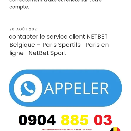
compte.
PUBLIÉ
26 AOÛT 2021
LE
contacter le service client NETBET
Belgique – Paris Sportifs | Paris en
ligne | NetBet Sport