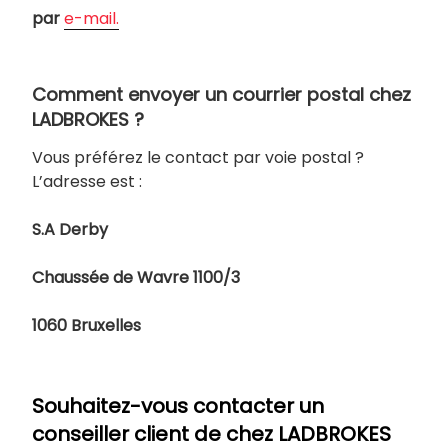
par
e-mail.
Comment envoyer un courrier postal chez
LADBROKES ?
Vous préférez le contact par voie postal ?
L’adresse est :
S.A Derby
Chaussée de Wavre 1100/3
1060 Bruxelles
Souhaitez-vous contacter un
conseiller client de chez LADBROKES