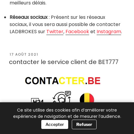
meilleurs délais.
Réseaux sociaux
: Présent sur les réseaux
sociaux, il vous sera aussi possible de contacter
LADBROKES sur
Twitter
,
Facebook
et
Instagram
.
PUBLIÉ
17 AOÛT 2021
LE
contacter le service client de BET777
Ce site utilise des cookies afin d’améliorer votre
expérience de navigation et de mesurer l’audience.
📞 Besoin d’aide ?
Accepter
Refuser