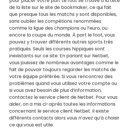
pour placer votre pari. Le foot se trouve à la tête
de la liste sur le site de bookmaker, ce qui fait
que presque tous les matchs y sont disponibles,
sans oublier les compétions renommées
comme la ligue des champions ou l’euro, ou
encore la coupe du monde. À part le foot, vous
pouvez y trouver différents autres sports très
pratiqués. Seuls les courses hippiques sont
inexistants sur ce site. En pariant sur Netbet,
vous jouissez de nombreux avantages comme le
fait de pouvoir toujours regarder les matchs de
votre équipe préférée. Si vous rencontrez des
problèmes quand vous utilisez votre compte ou
si vous avez besoin de plus d’information,
contactez le service client de Netbet. Pour vous
aider, on a mis ci-après toutes les informations
concernant le service client Netbet. Il existe
différents contacts alors vous n’avez qu’à choisir
ce qui vous est utile.