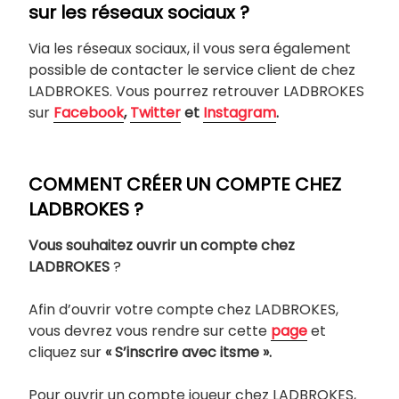
sur les réseaux sociaux ?
Via les réseaux sociaux, il vous sera également
possible de contacter le service client de chez
LADBROKES. Vous pourrez retrouver LADBROKES
sur
Facebook
,
Twitter
et
Instagram
.
COMMENT CRÉER UN COMPTE CHEZ
LADBROKES ?
Vous souhaitez ouvrir un compte chez
LADBROKES
?
Afin d’ouvrir votre compte chez LADBROKES,
vous devrez vous rendre sur cette
page
et
cliquez sur
« S’inscrire avec itsme ».
Pour ouvrir un compte joueur chez LADBROKES,