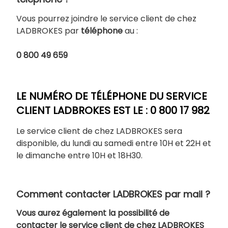
Vous pourrez joindre le service client de chez
LADBROKES par
téléphone
au :
0 800 49 659
LE NUMÉRO DE TÉLÉPHONE DU SERVICE
CLIENT LADBROKES EST LE : 0 800 17 982
Le service client de chez LADBROKES sera
disponible, du lundi au samedi entre 10H et 22H et
le dimanche entre 10H et 18H30.
Comment contacter LADBROKES par mail ?
Vous aurez également la possibilité de
contacter le service client de chez LADBROKES