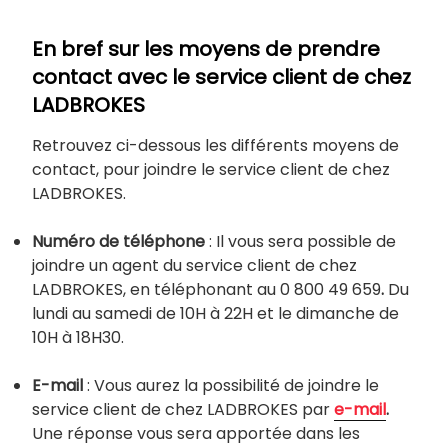
En bref sur les moyens de prendre
contact avec le service client de chez
LADBROKES
Retrouvez ci-dessous les différents moyens de
contact, pour joindre le service client de chez
LADBROKES.
Numéro de téléphone
: Il vous sera possible de
joindre un agent du service client de chez
LADBROKES, en téléphonant au 0 800 49 659
.
Du
lundi au samedi de 10H à 22H et le dimanche de
10H à 18H30.
E-mail
: Vous aurez la possibilité de joindre le
service client de chez LADBROKES par
e-mail
.
Une réponse vous sera apportée dans les