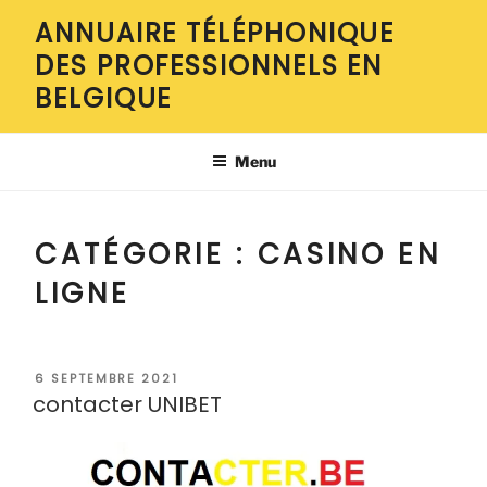
Aller
ANNUAIRE TÉLÉPHONIQUE
au
DES PROFESSIONNELS EN
contenu
principal
BELGIQUE
Menu
CATÉGORIE :
CASINO EN
LIGNE
PUBLIÉ
6 SEPTEMBRE 2021
LE
contacter UNIBET