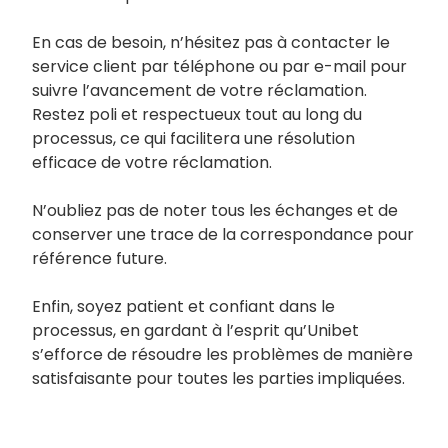
En cas de besoin, n’hésitez pas à contacter le
service client par téléphone ou par e-mail pour
suivre l’avancement de votre réclamation.
Restez poli et respectueux tout au long du
processus, ce qui facilitera une résolution
efficace de votre réclamation.
N’oubliez pas de noter tous les échanges et de
conserver une trace de la correspondance pour
référence future.
Enfin, soyez patient et confiant dans le
processus, en gardant à l’esprit qu’Unibet
s’efforce de résoudre les problèmes de manière
satisfaisante pour toutes les parties impliquées.