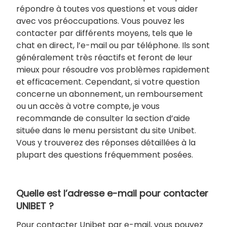
répondre à toutes vos questions et vous aider
avec vos préoccupations. Vous pouvez les
contacter par différents moyens, tels que le
chat en direct, l’e-mail ou par téléphone. Ils sont
généralement très réactifs et feront de leur
mieux pour résoudre vos problèmes rapidement
et efficacement. Cependant, si votre question
concerne un abonnement, un remboursement
ou un accès à votre compte, je vous
recommande de consulter la section d’aide
située dans le menu persistant du site Unibet.
Vous y trouverez des réponses détaillées à la
plupart des questions fréquemment posées.
Quelle est l’adresse e-mail pour contacter
UNIBET ?
Pour contacter Unibet par e-mail, vous pouvez