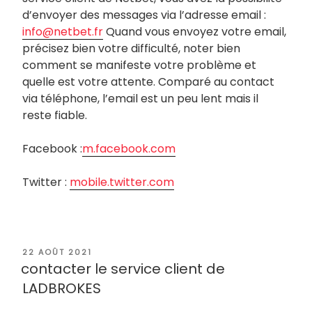
d’envoyer des messages via l’adresse email :
info@netbet.fr
Quand vous envoyez votre email,
précisez bien votre difficulté, noter bien
comment se manifeste votre problème et
quelle est votre attente. Comparé au contact
via téléphone, l’email est un peu lent mais il
reste fiable.
Facebook :
m.facebook.com
Twitter :
mobile.twitter.com
PUBLIÉ
22 AOÛT 2021
LE
contacter le service client de
LADBROKES