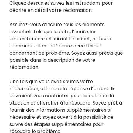
Cliquez dessus et suivez les instructions pour
décrire en détail votre réclamation.
Assurez-vous d’inclure tous les éléments
essentiels tels que la date, l’heure, les
circonstances entourant l’incident, et toute
communication antérieure avec Unibet
concernant ce problème. Soyez aussi précis que
possible dans la description de votre
réclamation.
Une fois que vous avez soumis votre
réclamation, attendez la réponse d’Unibet. Ils
devraient vous contacter pour discuter de la
situation et chercher à la résoudre. Soyez prêt à
fournir des informations supplémentaires si
nécessaire et soyez ouvert à la possibilité de
suivre des étapes supplémentaires pour
résoudre le problème.