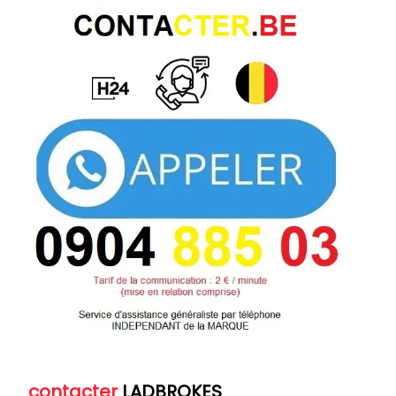
contacter
LADBROKES