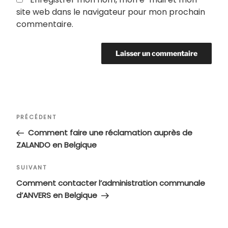
site web dans le navigateur pour mon prochain
commentaire.
Navigation
Article
PRÉCÉDENT
de
précédent
Comment faire une réclamation auprès de
l’article
ZALANDO en Belgique
Article
SUIVANT
suivant
Comment contacter l’administration communale
d’ANVERS en Belgique