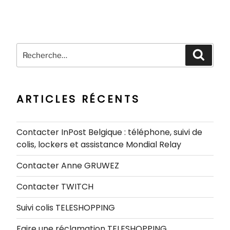
Recherche
Recher
pour
:
ARTICLES RÉCENTS
Contacter InPost Belgique : téléphone, suivi de
colis, lockers et assistance Mondial Relay
Contacter Anne GRUWEZ
Contacter TWITCH
Suivi colis TELESHOPPING
Faire une réclamation TELESHOPPING