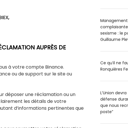
BIEX,
Management t
complaisantes
sexisme : le 
Guillaume Pl
ÉCLAMATION AUPRÈS DE
Ce qu’il ne f
us à votre compte Binance.
Ronquières Fe
ance ou de support sur le site ou
L’Union devra 
our déposer une réclamation ou un
défense durant
clairement les détails de votre
que nous recr
autant d’informations pertinentes que
poste”