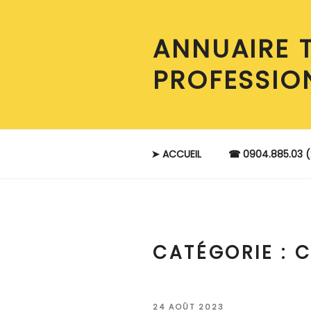
Aller
au
ANNUAIRE 
contenu
principal
PROFESSIO
➤ ACCUEIL
☎ 0904.885.03 (
CATÉGORIE :
C
PUBLIÉ
24 AOÛT 2023