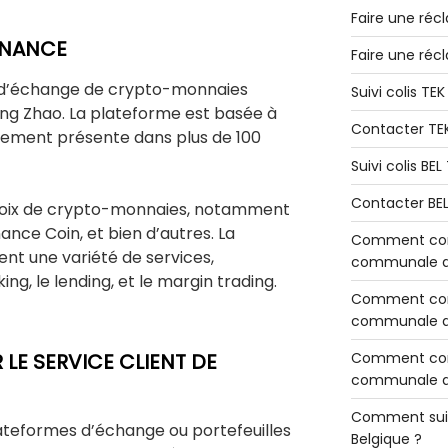
Faire une réc
INANCE
Faire une réc
 d’échange de crypto-monnaies
Suivi colis TE
g Zhao. La plateforme est basée à
Contacter TE
alement présente dans plus de 100
Suivi colis BE
Contacter BE
hoix de crypto-monnaies, notamment
ance Coin, et bien d’autres. La
Comment cont
t une variété de services,
communale de
ng, le lending, et le margin trading.
Comment cont
communale de
Comment cont
E SERVICE CLIENT DE
communale d’
Comment sui
ateformes d’échange ou portefeuilles
Belgique ?