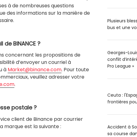
ses à de nombreuses questions
ue des informations sur la manière de
saire.
Plusieurs ble
bus et une vo
il de BINANCE ?
Georges-Louis 
ons concernant les propositions de
conflit d’inté
ibilité d’envoyer un courriel à
Pro League »
u à
Market@binance.com
. Pour toute
mmerciaux, veuillez adresser votre
ce.com
.
Ceuta : l'Esp
frontières pou
esse postale ?
rvice client de Binance par courrier
la marque est la suivante :
Accident à S
sa course dan