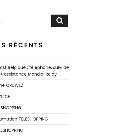
Recherche
ES RÉCENTS
st Belgique : téléphone, suivi de
 et assistance Mondial Relay
nne GRUWEZ
WITCH
LESHOPPING
clamation TELESHOPPING
LESHOPPING