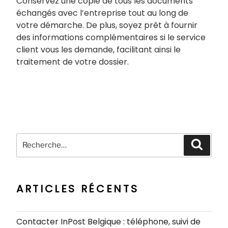
Conservez une copie de tous les documents
échangés avec l’entreprise tout au long de
votre démarche. De plus, soyez prêt à fournir
des informations complémentaires si le service
client vous les demande, facilitant ainsi le
traitement de votre dossier.
Recherche
Recher
pour
:
ARTICLES RÉCENTS
Contacter InPost Belgique : téléphone, suivi de