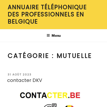
Aller
ANNUAIRE TÉLÉPHONIQUE
au
DES PROFESSIONNELS EN
contenu
principal
BELGIQUE
Menu
CATÉGORIE :
MUTUELLE
PUBLIÉ
31 AOÛT 2023
LE
contacter DKV