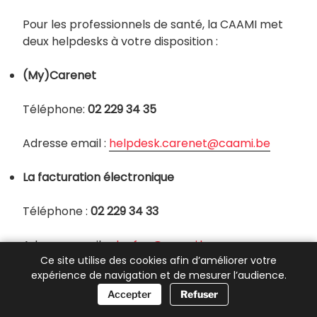
Pour les professionnels de santé, la CAAMI met
deux helpdesks à votre disposition :
(My)Carenet
Téléphone:
02 229 34 35
Adresse email :
helpdesk.carenet@caami.be
La facturation électronique
Téléphone :
02 229 34 33
Adresse email :
elecfac@caami.be
Ce site utilise des cookies afin d’améliorer votre
expérience de navigation et de mesurer l’audience.
📞 Besoin d’aide ?
Accepter
Refuser
PUBLIÉ
21 MARS 2022