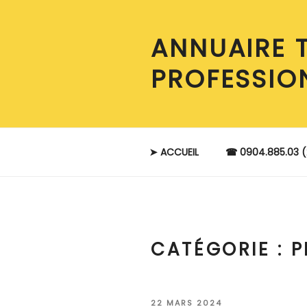
Aller
au
ANNUAIRE 
contenu
principal
PROFESSIO
➤ ACCUEIL
☎ 0904.885.03 (
CATÉGORIE :
P
PUBLIÉ
22 MARS 2024