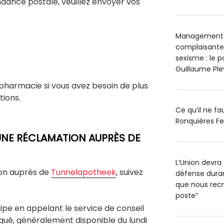
ndance postale, veuillez envoyer vos
Management t
complaisantes
sexisme : le 
Guillaume Pl
 pharmacie si vous avez besoin de plus
tions.
Ce qu’il ne f
Ronquières Fe
NE RÉCLAMATION AUPRÈS DE
L’Union devra 
ion auprès de
Tunnelapotheek
, suivez
défense durant
que nous recr
poste”
pe en appelant le service de conseil
qué, généralement disponible du lundi