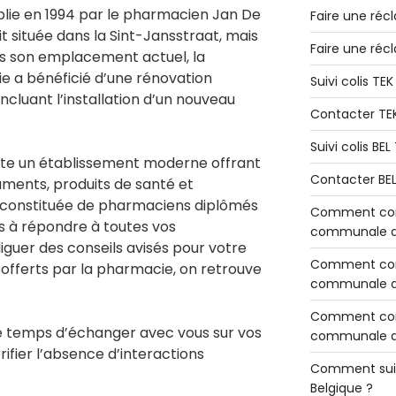
lie en 1994 par le pharmacien Jan De
Faire une réc
it située dans la Sint-Jansstraat, mais
Faire une réc
rs son emplacement actuel, la
cie a bénéficié d’une rénovation
Suivi colis TE
ncluant l’installation d’un nouveau
Contacter TE
Suivi colis BE
te un établissement moderne offrant
Contacter BE
ents, produits de santé et
 constituée de pharmaciens diplômés
Comment cont
ts à répondre à toutes vos
communale de
iguer des conseils avisés pour votre
Comment cont
 offerts par la pharmacie, on retrouve
communale de
Comment cont
e temps d’échanger avec vous sur vos
communale d’
ifier l’absence d’interactions
Comment sui
Belgique ?