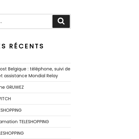
Recherche
ES RÉCENTS
st Belgique : téléphone, suivi de
 et assistance Mondial Relay
nne GRUWEZ
WITCH
LESHOPPING
clamation TELESHOPPING
LESHOPPING