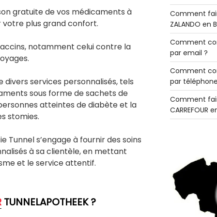
ison gratuite de vos médicaments à
Comment fair
 votre plus grand confort.
ZALANDO en B
Comment con
vaccins, notamment celui contre la
par email ?
voyages.
Comment con
divers services personnalisés, tels
par téléphone
caments sous forme de sachets de
Comment fair
s personnes atteintes de diabète et la
CARREFOUR en
es stomies.
e Tunnel s’engage à fournir des soins
nalisés à sa clientèle, en mettant
sme et le service attentif.
R
TUNNELAPOTHEEK ?