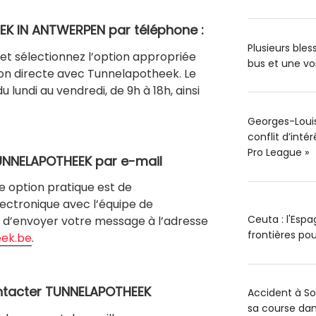
EK IN ANTWERPEN
par
téléphone
:
Plusieurs ble
et sélectionnez l’option appropriée
bus et une vo
n directe avec Tunnelapotheek. Le
u lundi au vendredi, de 9h à 18h, ainsi
Georges-Louis 
conflit d’inté
Pro League »
UNNELAPOTHEEK par e-mail
ne option pratique est de
ectronique avec l’équipe de
Ceuta : l'Esp
it d’envoyer votre message à l’adresse
frontières pou
eek.be
.
ntacter TUNNELAPOTHEEK
Accident à S
sa course dan