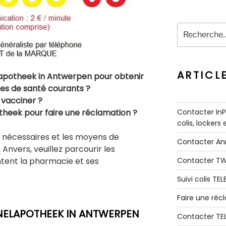
Recherche
pour
:
ARTICL
potheek in Antwerpen pour obtenir
es de santé courants ?
 vacciner ?
Contacter InPo
heek pour faire une réclamation ?
colis, lockers
s nécessaires et les moyens de
Contacter A
nvers, veuillez parcourir les
Contacter T
ntent la pharmacie et ses
Suivi colis TE
Faire une ré
NELAPOTHEEK IN ANTWERPEN
Contacter TE