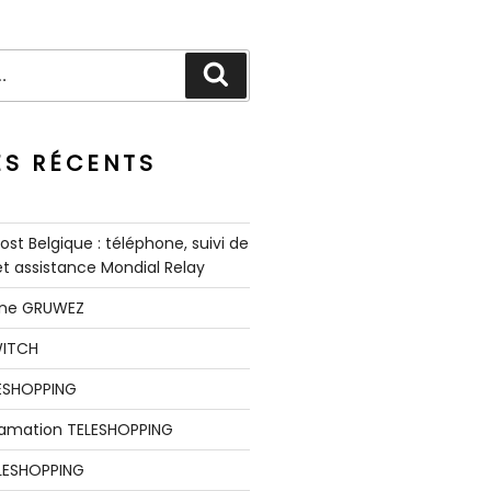
Recherche
ES RÉCENTS
st Belgique : téléphone, suivi de
 et assistance Mondial Relay
nne GRUWEZ
WITCH
LESHOPPING
clamation TELESHOPPING
LESHOPPING