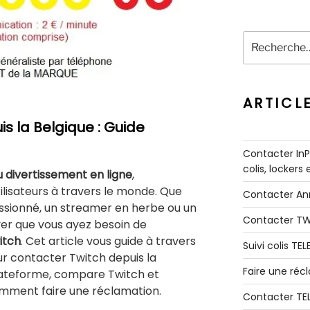
Recherche
pour
:
ARTICL
s la Belgique : Guide
Contacter InPo
colis, lockers
du divertissement en ligne
,
ilisateurs à travers le monde. Que
Contacter A
ssionné, un streamer en herbe ou un
Contacter T
iver que vous ayez besoin de
itch
. Cet article vous guide à travers
Suivi colis TE
r contacter Twitch depuis la
Faire une ré
plateforme, compare Twitch et
omment faire une réclamation.
Contacter TE