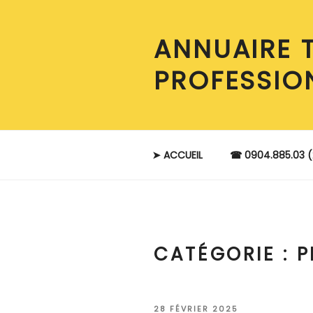
Aller
au
ANNUAIRE 
contenu
principal
PROFESSIO
➤ ACCUEIL
☎ 0904.885.03 (
CATÉGORIE :
P
PUBLIÉ
28 FÉVRIER 2025