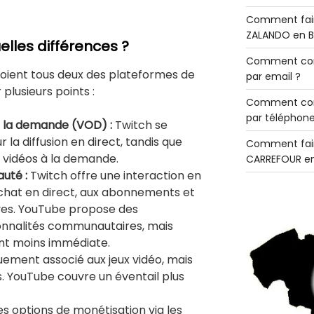
Comment fair
ZALANDO en B
elles différences ?
Comment con
soient tous deux des plateformes de
par email ?
r plusieurs points :
Comment con
par téléphone
 à la demande (VOD) :
Twitch se
la diffusion en direct, tandis que
Comment fair
 vidéos à la demande.
CARREFOUR en
uté :
Twitch offre une interaction en
 chat en direct, aux abonnements et
ives. YouTube propose des
onnalités communautaires, mais
ent moins immédiate.
uement associé aux jeux vidéo, mais
s. YouTube couvre un éventail plus
s options de monétisation via les