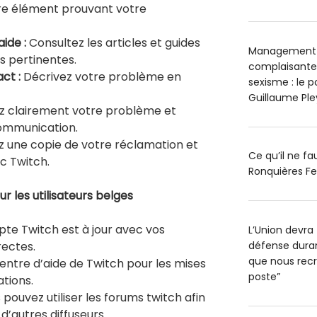
re élément prouvant votre
ide :
Consultez les articles et guides
Management t
s pertinentes.
complaisantes
ct :
Décrivez votre problème en
sexisme : le 
Guillaume Pl
z clairement votre problème et
communication.
 une copie de votre réclamation et
Ce qu’il ne f
c Twitch.
Ronquières Fe
 les utilisateurs belges
te Twitch est à jour avec vos
L’Union devra 
défense durant
rectes.
que nous recr
entre d’aide de Twitch pour les mises
poste”
ations.
s pouvez utiliser les forums twitch afin
d’autres diffuseurs.