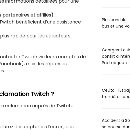
es informations détaillées pour une
partenaires et affiliés) :
Plusieurs ble
s Twitch bénéficient d’une assistance
bus et une vo
plus rapide pour les utilisateurs
Georges-Louis 
conflit d’inté
ntacter Twitch via leurs comptes de
Pro League »
 Facebook), mais les réponses
es.
Ceuta : l'Esp
clamation Twitch ?
frontières pou
e réclamation auprès de Twitch,
Accident à S
turez des captures d’écran, des
sa course dan