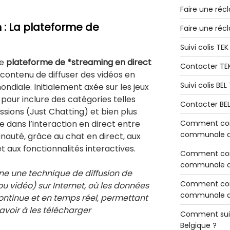
Faire une réc
 : La plateforme de
Faire une réc
Suivi colis TE
ne
plateforme de *streaming en direct
Contacter TE
contenu de diffuser des vidéos en
Suivi colis BE
diale. Initialement axée sur les jeux
e pour inclure des catégories telles
Contacter BE
cussions (Just Chatting) et bien plus
Comment cont
e dans l’interaction en direct entre
communale de
auté, grâce au chat en direct, aux
 aux fonctionnalités interactives.
Comment cont
communale de
ne une technique de diffusion de
Comment cont
 vidéo) sur Internet, où les données
communale d’
ntinue et en temps réel, permettant
s avoir à les télécharger
Comment sui
Belgique ?