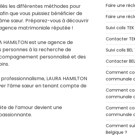
Faire une réc
oilés les différentes méthodes pour
in que vous puissiez bénéficier de
Faire une réc
l’âme sœur. Préparez-vous à découvrir
 agence matrimoniale réputée !
Suivi colis TE
Contacter TE
A HAMILTON est une agence de
es personnes à la recherche de
Suivi colis BE
accompagnement personnalisé et des
Contacter BE
ins.
Comment cont
n professionnalisme, LAURA HAMILTON
communale de
uver l’âme sœur en tenant compte de
Comment cont
communale de
te de l’amour devient une
Comment cont
 passionnante.
communale d’
Comment sui
Belgique ?