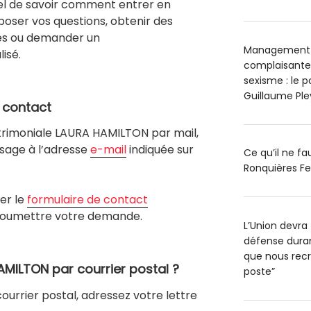
tiel de savoir comment entrer en
oser vos questions, obtenir des
ces ou demander un
Management t
isé.
complaisantes
sexisme : le 
Guillaume Pl
e contact
rimoniale LAURA HAMILTON par mail,
sage à l’adresse
e-mail
indiquée sur
Ce qu’il ne f
Ronquières Fe
er le
formulaire de contact
r soumettre votre demande.
L’Union devra 
défense durant
que nous recr
MILTON par courrier postal ?
poste”
ourrier postal, adressez votre lettre