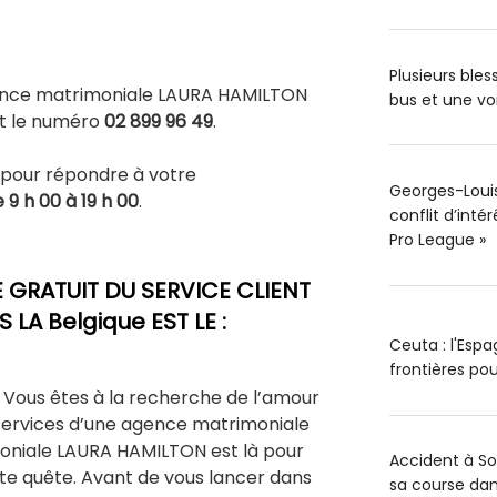
Plusieurs ble
ence matrimoniale LAURA HAMILTON
bus et une vo
t le numéro
02 899 96 49
.
e pour répondre à votre
Georges-Louis 
 9 h 00 à 19 h 00
.
conflit d’inté
Pro League »
GRATUIT DU SERVICE CLIENT
LA Belgique EST LE :
Ceuta : l'Esp
frontières pou
Vous êtes à la recherche de l’amour
 services d’une agence matrimoniale
oniale LAURA HAMILTON est là pour
Accident à S
e quête. Avant de vous lancer dans
sa course dan