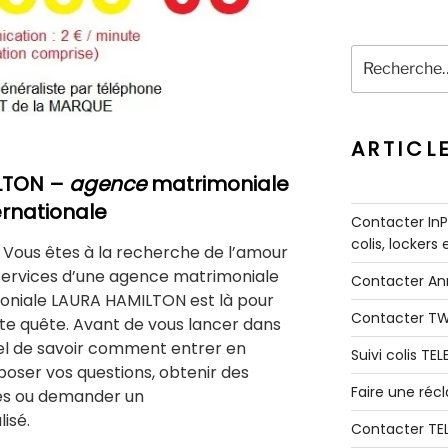
Recherche
pour
:
ARTICL
LTON –
agence
matrimoniale
rnationale
Contacter InPo
colis, lockers
Vous êtes à la recherche de l’amour
 services d’une agence matrimoniale
Contacter A
oniale LAURA HAMILTON est là pour
Contacter T
e quête. Avant de vous lancer dans
tiel de savoir comment entrer en
Suivi colis TE
oser vos questions, obtenir des
Faire une ré
ces ou demander un
isé.
Contacter TE