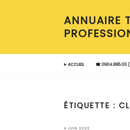
Aller
au
ANNUAIRE 
contenu
principal
PROFESSIO
➤ ACCUEIL
☎ 0904.885.03 (
ÉTIQUETTE :
CL
PUBLIÉ
4 JUIN 2023