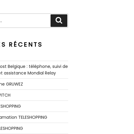
Recherche
ES RÉCENTS
st Belgique : téléphone, suivi de
 et assistance Mondial Relay
nne GRUWEZ
WITCH
LESHOPPING
clamation TELESHOPPING
LESHOPPING