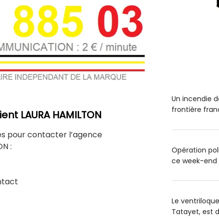
Un incendie de
frontière fra
client LAURA HAMILTON
es pour contacter l’agence
N :
Opération poli
ce week-end
ntact
Le ventriloqu
Tatayet, est