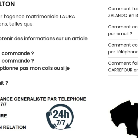
ILTON
Comment fair
ZALANDO en B
er l’agence matrimoniale LAURA
s, telles que:
Comment con
par email ?
tenir des informations sur un article
Comment con
par téléphone
ne commande ?
ma commande ?
Comment fair
eptionne pas mon colis ou si je
CARREFOUR en
t ?