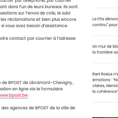
tacter par téléphone, par courrier
nt dans l’un de leurs bureaux. Ils sont
stions sur l’envoi de colis, le suivi
, les réclamations et bien plus encore.
La Fifa dénon
continu" pour 
 si vous avez besoin d’assistance.
re contact par courrier à l’adresse
Un mur de blo
la frontière av
Rani Rosius n
émotions : “No
ce de BPOST de Libramont-Chevigny ,
claires, ident
tion en ligne via le formulaire
la cohérence
www.bpost.be
des agences de BPOST de la ville de