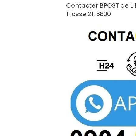
LE
Contacter BPOST de L
Flosse 21, 6800