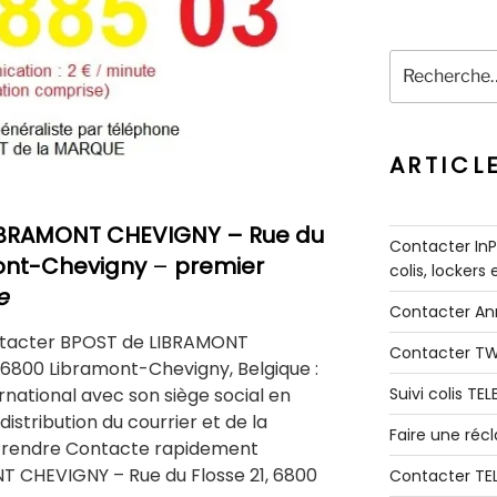
Recherche
pour
:
ARTICL
IBRAMONT CHEVIGNY
– Rue du
Contacter InPo
mont-Chevigny
–
premier
colis, lockers
e
Contacter A
ntacter BPOST de LIBRAMONT
Contacter T
 6800 Libramont-Chevigny, Belgique :
Suivi colis TE
rnational avec son siège social en
 distribution du courrier et de la
Faire une ré
Prendre Contacte rapidement
 CHEVIGNY – Rue du Flosse 21, 6800
Contacter TE