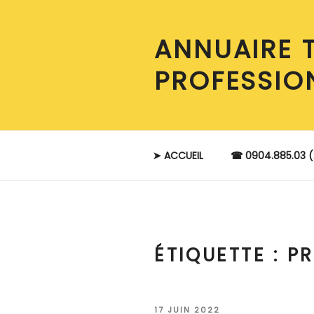
Aller
au
ANNUAIRE 
contenu
principal
PROFESSIO
➤ ACCUEIL
☎ 0904.885.03 (
ÉTIQUETTE :
PR
PUBLIÉ
17 JUIN 2022