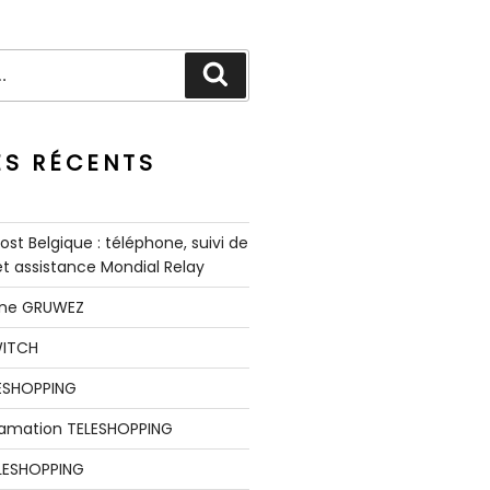
Recherche
ES RÉCENTS
st Belgique : téléphone, suivi de
 et assistance Mondial Relay
nne GRUWEZ
WITCH
LESHOPPING
clamation TELESHOPPING
LESHOPPING