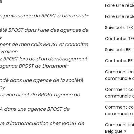
e
Faire une réc
en provenance de BPOST à Libramont-
Faire une réc
Suivi colis TE
ciété BPOST dans l’une des agences de
y
Contacter TE
ement de mon colis BPOST et connaître
Suivi colis BE
ivraison
chez BPOST lors de d’un déménagement
Contacter BE
e agence BPOST de
Libramont-
Comment cont
communale de
ndé dans une agence de la société
ny
Comment cont
service client de BPOST agence de
communale de
Comment cont
 RIA dans une agence BPOST de
communale d’
e d’immatriculation chez BPOST de
Comment sui
Belgique ?