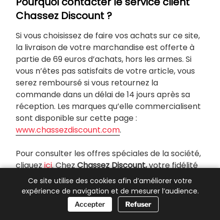
Pourquoi contacter le service client
Chassez Discount ?
Si vous choisissez de faire vos achats sur ce site,
la livraison de votre marchandise est offerte à
partie de 69 euros d’achats, hors les armes. Si
vous n’êtes pas satisfaits de votre article, vous
serez remboursé si vous retournez la
commande dans un délai de 14 jours après sa
réception. Les marques qu’elle commercialisent
sont disponible sur cette page :
www.chassezdiscount.com
.
Pour consulter les offres spéciales de la société,
cliquez
ici
. Chez
Chassez Discount,
votre fidélité
est récompensé, pour consulter les programme
Ce site utilise des cookies afin d’améliorer votre
de fidélité, veuillez suivre ce lien :
expérience de navigation et de mesurer l’audience.
www.chassezdiscount.com
.
📞 Besoin d’aide ?
Accepter
Refuser