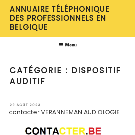
Aller
ANNUAIRE TÉLÉPHONIQUE
au
DES PROFESSIONNELS EN
contenu
principal
BELGIQUE
Menu
CATÉGORIE :
DISPOSITIF
AUDITIF
PUBLIÉ
29 AOÛT 2023
LE
contacter VERANNEMAN AUDIOLOGIE