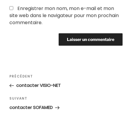
Enregistrer mon nom, mon e-mail et mon
site web dans le navigateur pour mon prochain
commentaire.
Navigation
Article
PRÉCÉDENT
de
précédent
contacter VISIO-NET
l’article
Article
SUIVANT
suivant
contacter SOFAMED