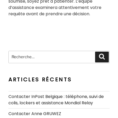
soumise, soyez prêt à patienter. L’équipe
d’assistance examinera attentivement votre
requête avant de prendre une décision.
Recherche
Recher
pour
:
ARTICLES RÉCENTS
Contacter InPost Belgique : téléphone, suivi de
colis, lockers et assistance Mondial Relay
Contacter Anne GRUWEZ