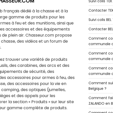
CHASSEUR.COM
Suivi colis TE
Contacter TE
b français dédié à la chasse et à la
large gamme de produits pour les
Suivi colis BE
es à feu et des munitions, ainsi que
des accessoires et des équipements
Contacter BE
s de plein air. Chasseur.com propose
Comment cont
a chasse, des vidéos et un forum de
communale de
.
Comment cont
communale de
z trouver une variété de produits
usils, des carabines, des arcs et des
Comment cont
équipements de sécurité, des
communale d’
des accessoires pour armes à feu, des
Comment sui
e, des accessoires pour la vie en
Belgique ?
e camping, des optiques (jumelles,
pièges et des appels pour les
Comment fair
r la section « Produits » sur leur site
ZALANDO en B
 leur gamme complète de produits.
Comment con