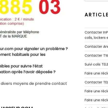
:
ARTICL
Contacter InPo
colis, lockers
Contacter A
r.com pour signaler un problème ?
tement habituels pour les
Contacter T
Suivi colis TE
bles pour suivre l’état
tion après l’avoir déposée ?
Faire une ré
Contacter TE
es divers moyens de prendre contact
Faire une réc
Faire une réc