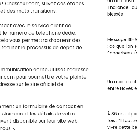
Un ado ouvre 
ez Chasseur.com, suivez ces étapes
Thaïlande : a
 et des mots transitions.
blessés
act avec le service client de
le numéro de téléphone dédié,
Message BE-A
 Cela vous permettra d’obtenir des
: ce que l’on 
e faciliter le processus de dépôt de
Schaerbeek (
ommunication écrite, utilisez l’adresse
ur.com pour soumettre votre plainte.
Un mois de ch
esse sur le site officiel de
entre Hoves 
ment un formulaire de contact en
r clairement les détails de votre
À 86 ans, il 
vent disponible sur leur site web,
fois : “Il faut
vivre cette bel
nous ».