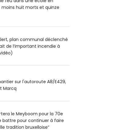
le feu dans une école en
u moins huit morts et quinze
lert, plan communal déclenché
sait de l’important incendie à
vidéo)
antier sur l'autoroute A8/E429,
et Marcq
portera le Meyboom pour la 70e
 se battre pour continuer à faire
le tradition bruxelloise”