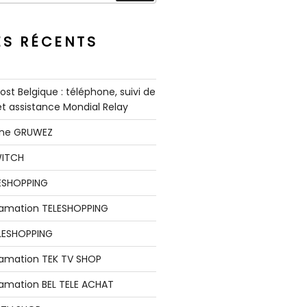
ES RÉCENTS
st Belgique : téléphone, suivi de
 et assistance Mondial Relay
nne GRUWEZ
WITCH
LESHOPPING
clamation TELESHOPPING
LESHOPPING
lamation TEK TV SHOP
lamation BEL TELE ACHAT