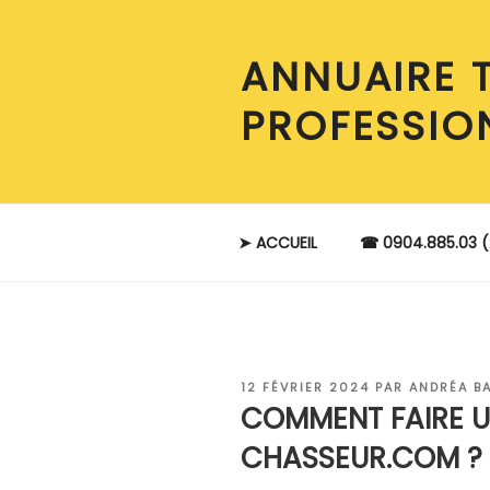
Aller
au
ANNUAIRE 
contenu
principal
PROFESSIO
➤ ACCUEIL
☎ 0904.885.03 (
PUBLIÉ
12 FÉVRIER 2024
PAR
ANDRÉA B
LE
COMMENT FAIRE 
CHASSEUR.COM ?