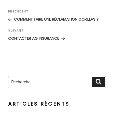
Navigation
Article
PRÉCÉDENT
de
précédent
COMMENT FAIRE UNE RÉCLAMATION GORILLAS ?
l’article
Article
SUIVANT
suivant
CONTACTER AG INSURANCE
Recherche
Recher
pour
:
ARTICLES RÉCENTS