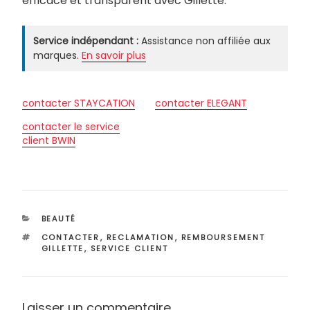
efficace et transparent avec Gillette.
Service indépendant :
Assistance non affiliée aux
marques.
En savoir plus
contacter STAYCATION
contacter ELEGANT
contacter le service
client BWIN
CATÉGORIES
BEAUTÉ
ÉTIQUETTES
CONTACTER
,
RECLAMATION
,
REMBOURSEMENT
GILLETTE
,
SERVICE CLIENT
Laisser un commentaire