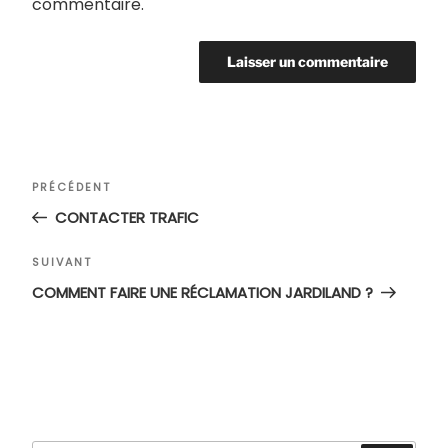
commentaire.
Navigation
Article
PRÉCÉDENT
de
précédent
CONTACTER TRAFIC
l’article
Article
SUIVANT
suivant
COMMENT FAIRE UNE RÉCLAMATION JARDILAND ?