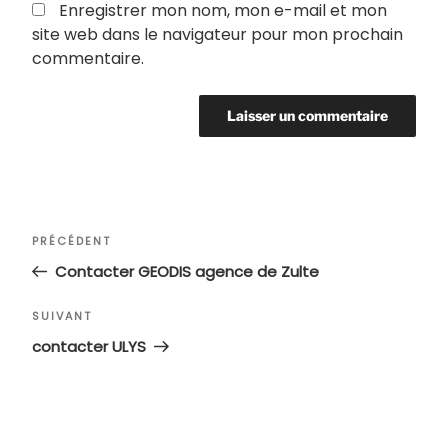
Enregistrer mon nom, mon e-mail et mon
site web dans le navigateur pour mon prochain
commentaire.
Navigation
Article
PRÉCÉDENT
de
précédent
Contacter GEODIS agence de Zulte
l’article
Article
SUIVANT
suivant
contacter ULYS