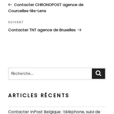
de
précédent
Contacter CHRONOPOST agence de
l’article
Courcelles-lès-Lens
Article
SUIVANT
suivant
Contacter TNT agence de Bruxelles
Recherche
Recher
pour
:
ARTICLES RÉCENTS
Contacter InPost Belgique : téléphone, suivi de