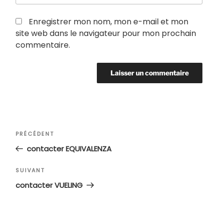
Enregistrer mon nom, mon e-mail et mon
site web dans le navigateur pour mon prochain
commentaire.
Navigation
Article
PRÉCÉDENT
de
précédent
contacter EQUIVALENZA
l’article
Article
SUIVANT
suivant
contacter VUELING