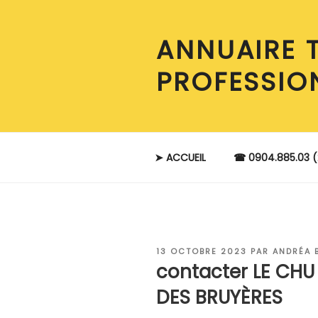
Aller
au
ANNUAIRE 
contenu
principal
PROFESSIO
➤ ACCUEIL
☎ 0904.885.03 (
PUBLIÉ
13 OCTOBRE 2023
PAR
ANDRÉA 
LE
contacter LE CHU
DES BRUYÈRES