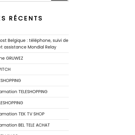
ES RÉCENTS
st Belgique : téléphone, suivi de
 et assistance Mondial Relay
nne GRUWEZ
WITCH
LESHOPPING
clamation TELESHOPPING
LESHOPPING
lamation TEK TV SHOP
lamation BEL TELE ACHAT