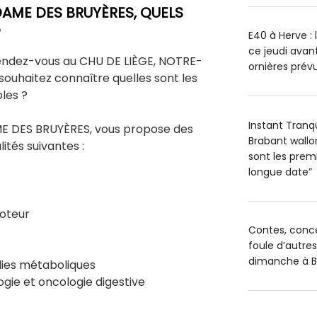
DAME DES BRUYÈRES, QUELS
?
E40 à Herve : 
ce jeudi avant
endez-vous au CHU DE LIÈGE, NOTRE-
ornières prévu
ouhaitez connaître quelles sont les
bles ?
Instant Tranq
E DES BRUYÈRES, vous propose des
Brabant wallo
lités suivantes :
sont les premi
longue date”
moteur
Contes, conce
foule d’autres
dimanche à Br
adies métaboliques
gie et oncologie digestive