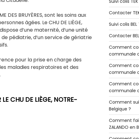
la Citadelle.
Suivi colis TE
Contacter TE
ME DES BRUYÈRES, sont les soins aux
personnes âgées. Le CHU DE LIÈGE,
Suivi colis BE
spose d’une maternité, d’une unité
Contacter BE
de pédiatrie, d’un service de gériatrie
ifs.
Comment cont
communale de
érence pour la prise en charge des
Comment cont
des maladies respiratoires et des
communale de
.
Comment cont
communale d’
E CHU DE LIÈGE, NOTRE-
Comment sui
Belgique ?
Comment fair
ZALANDO en B
Comment con