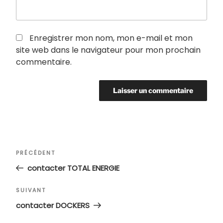
Enregistrer mon nom, mon e-mail et mon
site web dans le navigateur pour mon prochain
commentaire.
Navigation
Article
PRÉCÉDENT
de
précédent
contacter TOTAL ENERGIE
l’article
Article
SUIVANT
suivant
contacter DOCKERS