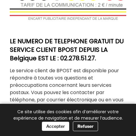
LE NUMERO DE TELEPHONE GRATUIT DU
SERVICE CLIENT BPOST DEPUIS LA
Belgique EST LE : 02.278.51.27.
Le service client de BPOST est disponible pour
répondre à toutes vos questions et
préoccupations concernant leurs services
postaux. Vous pouvez les contacter par
téléphone, par courrier électronique ou en vous
rendant dans l’un de leurs bureaux. Ils sont là
Ce site utilise des cookies afin d’améliorer votre
pour vous aider avec des questions sur l’envoi de
expérience de navigation et de mesurer l’audience.
colis, le suivi des envois, les tarifs postaux, les
📞 Besoin d’aide ?
Accepter
Refuser
réclamations et bien plus encore. N’hésitez pas