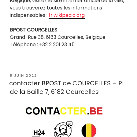
Belgique, visitez le site internet officiel de la ville,
vous trouverez toutes les informations
indispensables :
fr.wikipedia.org
BPOST
COURCELLES
Grand-Rue 38, 6183 Courcelles, Belgique
Téléphone : +32 2 201 23 45
PUBLIÉ
8 JUIN 2022
LE
contacter BPOST de COURCELLES – Pl.
de la Baille 7, 6182 Courcelles