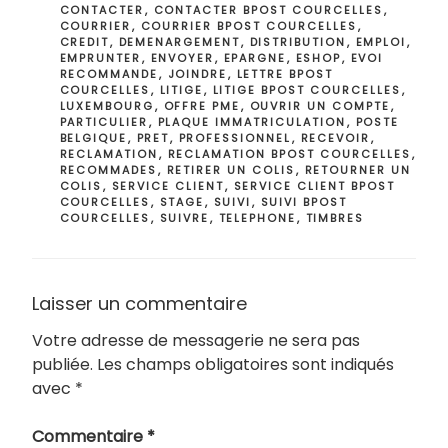
CONTACTER
,
CONTACTER BPOST COURCELLES
,
COURRIER
,
COURRIER BPOST COURCELLES
,
CREDIT
,
DEMENARGEMENT
,
DISTRIBUTION
,
EMPLOI
,
EMPRUNTER
,
ENVOYER
,
EPARGNE
,
ESHOP
,
EVOI
RECOMMANDE
,
JOINDRE
,
LETTRE BPOST
COURCELLES
,
LITIGE
,
LITIGE BPOST COURCELLES
,
LUXEMBOURG
,
OFFRE PME
,
OUVRIR UN COMPTE
,
PARTICULIER
,
PLAQUE IMMATRICULATION
,
POSTE
BELGIQUE
,
PRET
,
PROFESSIONNEL
,
RECEVOIR
,
RECLAMATION
,
RECLAMATION BPOST COURCELLES
,
RECOMMADES
,
RETIRER UN COLIS
,
RETOURNER UN
COLIS
,
SERVICE CLIENT
,
SERVICE CLIENT BPOST
COURCELLES
,
STAGE
,
SUIVI
,
SUIVI BPOST
COURCELLES
,
SUIVRE
,
TELEPHONE
,
TIMBRES
Laisser un commentaire
Votre adresse de messagerie ne sera pas
publiée.
Les champs obligatoires sont indiqués
avec
*
Commentaire
*