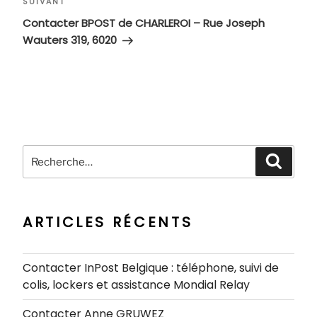
Article
SUIVANT
suivant
Contacter BPOST de CHARLEROI – Rue Joseph
Wauters 319, 6020
Recherche
Recher
pour
:
ARTICLES RÉCENTS
Contacter InPost Belgique : téléphone, suivi de
colis, lockers et assistance Mondial Relay
Contacter Anne GRUWEZ