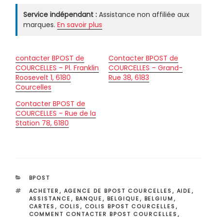
Service indépendant :
Assistance non affiliée aux
marques.
En savoir plus
contacter BPOST de
Contacter BPOST de
COURCELLES – Pl. Franklin
COURCELLES – Grand-
Roosevelt 1, 6180
Rue 38, 6183
Courcelles
Contacter BPOST de
COURCELLES – Rue de la
Station 78, 6180
CATÉGORIES
BPOST
ÉTIQUETTES
ACHETER
,
AGENCE DE BPOST COURCELLES
,
AIDE
,
ASSISTANCE
,
BANQUE
,
BELGIQUE
,
BELGIUM
,
CARTES
,
COLIS
,
COLIS BPOST COURCELLES
,
COMMENT CONTACTER BPOST COURCELLES
,