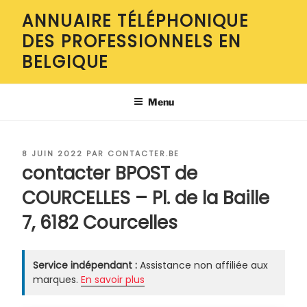
Aller
ANNUAIRE TÉLÉPHONIQUE
au
DES PROFESSIONNELS EN
contenu
principal
BELGIQUE
Menu
PUBLIÉ
8 JUIN 2022
PAR
CONTACTER.BE
LE
contacter BPOST de
COURCELLES – Pl. de la Baille
7, 6182 Courcelles
Service indépendant :
Assistance non affiliée aux
marques.
En savoir plus