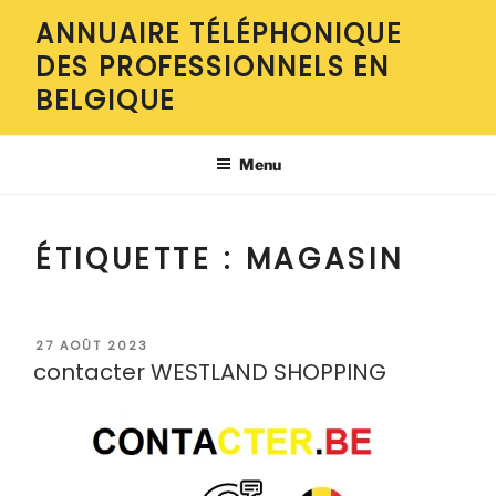
Aller
ANNUAIRE TÉLÉPHONIQUE
au
DES PROFESSIONNELS EN
contenu
principal
BELGIQUE
Menu
ÉTIQUETTE :
MAGASIN
PUBLIÉ
27 AOÛT 2023
LE
contacter WESTLAND SHOPPING