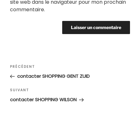
site web dans le navigateur pour mon prochain
commentaire.
Navigation
Article
PRÉCÉDENT
de
précédent
contacter SHOPPING GENT ZUID
l’article
Article
SUIVANT
suivant
contacter SHOPPING WILSON