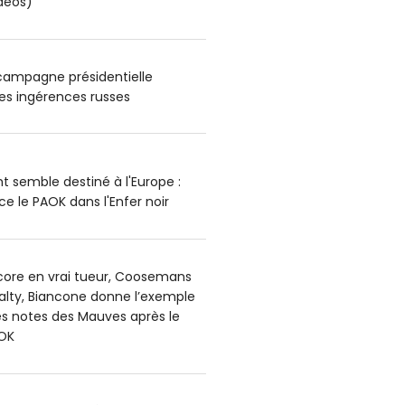
déos)
 campagne présidentielle
es ingérences russes
t semble destiné à l'Europe :
e le PAOK dans l'Enfer noir
core en vrai tueur, Coosemans
alty, Biancone donne l’exemple
es notes des Mauves après le
OK