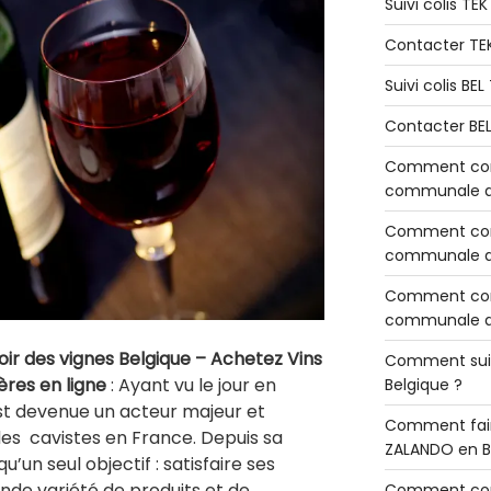
Suivi colis TE
Contacter TE
Suivi colis BE
Contacter BE
Comment cont
communale de
Comment cont
communale de
Comment cont
communale d’
 des vignes Belgique – Achetez Vins
Comment sui
ières en ligne
: Ayant vu le jour en
Belgique ?
st devenue un acteur majeur et
Comment fair
es cavistes en France. Depuis sa
ZALANDO en B
u’un seul objectif : satisfaire ses
nde variété de produits et de
Comment con