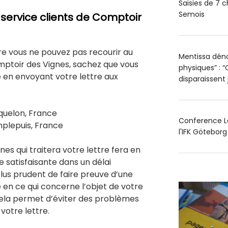
Saisies de 7 c
Semois
 service clients de Comptoir
tre vous ne pouvez pas recourir au
Mentissa déno
ptoir des Vignes, sachez que vous
physiques” : “
le en envoyant votre lettre aux
disparaissent
Yquelon, France
Conference Le
plepuis, France
l'IFK Götebor
es qui traitera votre lettre fera en
e satisfaisante dans un délai
t plus prudent de faire preuve d’une
 en ce qui concerne l’objet de votre
Cela permet d’éviter des problèmes
votre lettre.