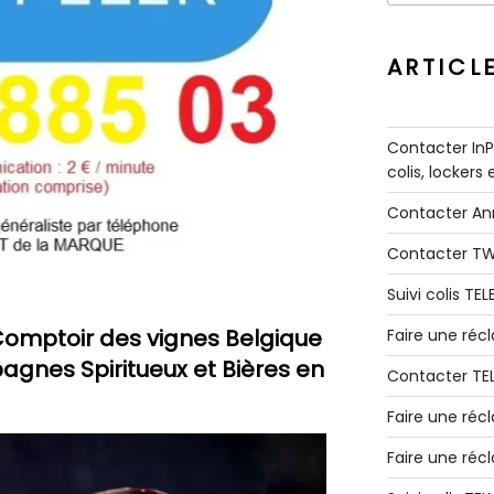
:
ARTICL
Contacter InPo
colis, lockers
Contacter A
Contacter T
Suivi colis TE
omptoir des vignes Belgique
Faire une ré
gnes Spiritueux et Bières en
Contacter TE
Faire une réc
Faire une réc