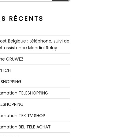
ES RÉCENTS
st Belgique : téléphone, suivi de
 et assistance Mondial Relay
nne GRUWEZ
WITCH
LESHOPPING
clamation TELESHOPPING
LESHOPPING
lamation TEK TV SHOP
lamation BEL TELE ACHAT