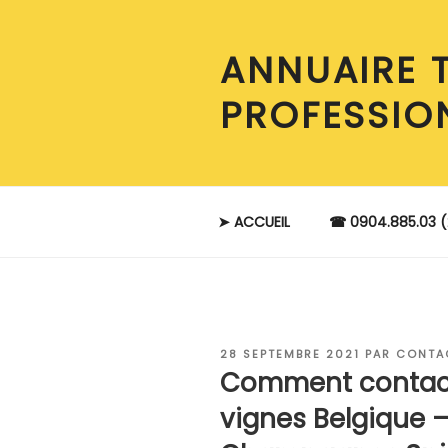
Aller
au
ANNUAIRE 
contenu
principal
PROFESSIO
➤ ACCUEIL
☎ 0904.885.03 (
PUBLIÉ
28 SEPTEMBRE 2021
PAR
CONTA
LE
Comment contact
vignes Belgique 