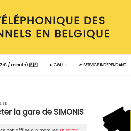
TÉLÉPHONIQUE DES
NNELS EN BELGIQUE
2 € / minute) 🇧🇪
➤ CGU
📌 SERVICE INDEPENDANT
.BE
er la gare de SIMONIS
ce non affiliée aux marques.
En savoir