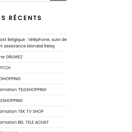
ES RÉCENTS
st Belgique : téléphone, suivi de
 et assistance Mondial Relay
nne GRUWEZ
WITCH
LESHOPPING
clamation TELESHOPPING
LESHOPPING
lamation TEK TV SHOP
lamation BEL TELE ACHAT