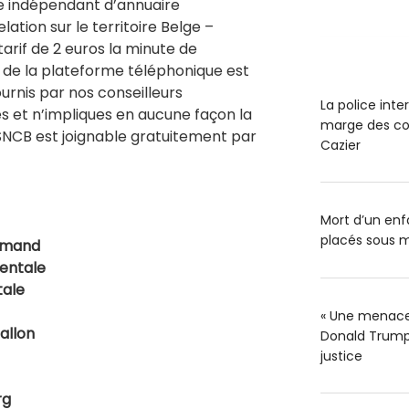
e indépendant d’annuaire
ation sur le territoire Belge –
 tarif de 2 euros la minute de
n de la plateforme téléphonique est
ournis par nos conseilleurs
La police int
es et n’impliques en aucune façon la
marge des co
 SNCB est joignable gratuitement par
Cazier
Mort d’un enfa
placés sous m
amand
dentale
tale
« Une menace 
allon
Donald Trump 
justice
rg