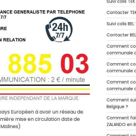
Suivi colis TE
Contacter TE
Suivi colis BE
Contacter BE
Comment cont
communale de
Comment cont
communale de
Comment cont
communale d’
Comment sui
Belgique ?
 pays Européen à avoir un réseau de
Comment fair
emière mise en circulation date de
ZALANDO en B
 Malines)
Comment con