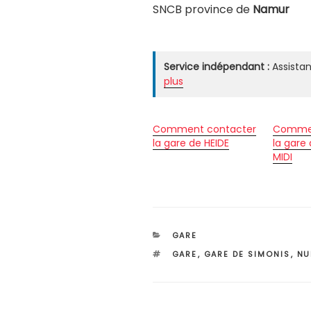
SNCB province de
Namur
Service indépendant :
Assistan
plus
Comment contacter
Commen
la gare de HEIDE
la gare
MIDI
CATÉGORIES
GARE
ÉTIQUETTES
GARE
,
GARE DE SIMONIS
,
NU