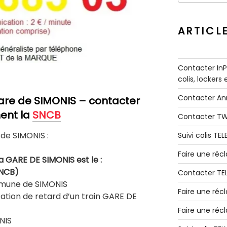
:
ARTICL
Contacter InPo
colis, lockers
Contacter A
are de SIMONIS – contacter
ent la
SNCB
Contacter T
de SIMONIS :
Suivi colis TE
Faire une ré
 GARE DE SIMONIS est le :
SNCB)
Contacter TE
mmune de SIMONIS
Faire une réc
tion de retard d’un train GARE DE
Faire une réc
NIS