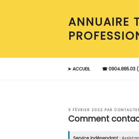
Aller
au
ANNUAIRE 
contenu
principal
PROFESSIO
➤ ACCUEIL
☎ 0904.885.03 (
PUBLIÉ
3 FÉVRIER 2022
PAR
CONTACTER
LE
Comment contact
Service indépendant :
Assistan