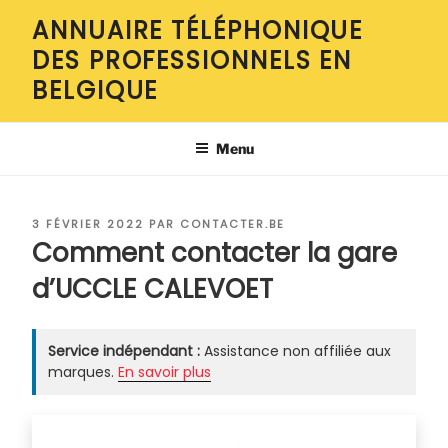
Aller
ANNUAIRE TÉLÉPHONIQUE
au
DES PROFESSIONNELS EN
contenu
principal
BELGIQUE
Menu
PUBLIÉ
3 FÉVRIER 2022
PAR
CONTACTER.BE
LE
Comment contacter la gare
d’UCCLE CALEVOET
Service indépendant :
Assistance non affiliée aux
marques.
En savoir plus