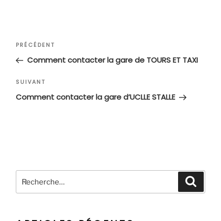
Navigation
Article
PRÉCÉDENT
de
précédent
Comment contacter la gare de TOURS ET TAXI
l’article
Article
SUIVANT
suivant
Comment contacter la gare d’UCLLE STALLE
Recherche
Recher
pour
: