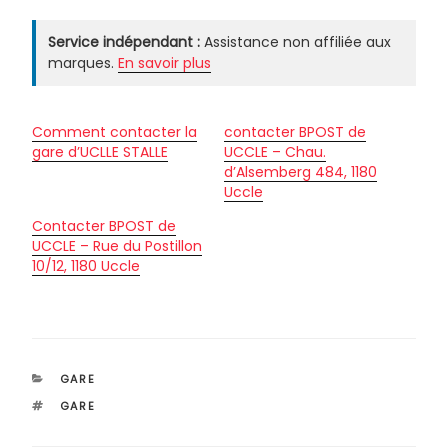
Service indépendant :
Assistance non affiliée aux
marques.
En savoir plus
Comment contacter la
contacter BPOST de
gare d’UCLLE STALLE
UCCLE – Chau.
d’Alsemberg 484, 1180
Uccle
Contacter BPOST de
UCCLE – Rue du Postillon
10/12, 1180 Uccle
CATÉGORIES
GARE
ÉTIQUETTES
GARE