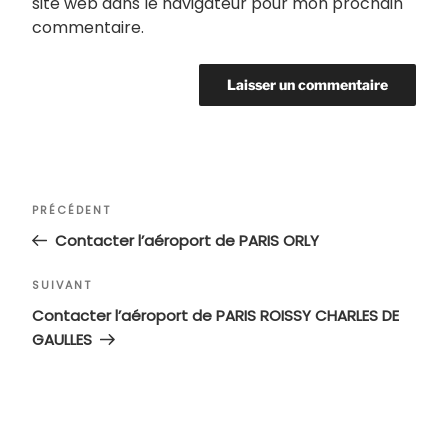
site web dans le navigateur pour mon prochain
commentaire.
Navigation
Article
PRÉCÉDENT
de
précédent
Contacter l’aéroport de PARIS ORLY
l’article
Article
SUIVANT
suivant
Contacter l’aéroport de PARIS ROISSY CHARLES DE
GAULLES