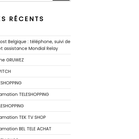
ES RÉCENTS
st Belgique : téléphone, suivi de
 et assistance Mondial Relay
nne GRUWEZ
WITCH
LESHOPPING
clamation TELESHOPPING
LESHOPPING
lamation TEK TV SHOP
lamation BEL TELE ACHAT