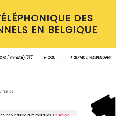
TÉLÉPHONIQUE DES
NNELS EN BELGIQUE
2 € / minute) 🇧🇪
➤ CGU
📌 SERVICE INDEPENDANT
CTER.BE
ce non affiliée aux marques.
En savoir