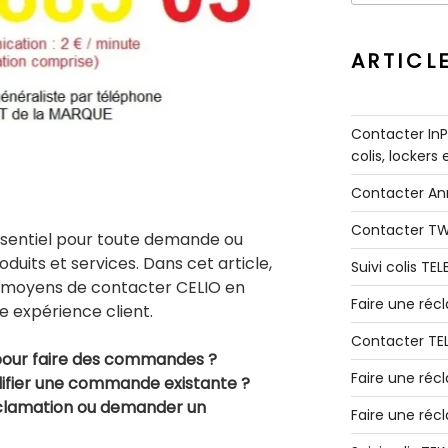
:
ARTICL
Contacter InPo
colis, lockers
Contacter A
Contacter T
ssentiel pour toute demande ou
duits et services. Dans cet article,
Suivi colis TE
ts moyens de contacter CELIO en
Faire une ré
re expérience client.
Contacter TE
our faire des commandes ?
Faire une réc
ifier une commande existante ?
clamation ou demander un
Faire une réc