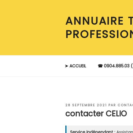
Aller
au
ANNUAIRE 
contenu
principal
PROFESSIO
➤ ACCUEIL
☎ 0904.885.03 (
PUBLIÉ
28 SEPTEMBRE 2021
PAR
CONTA
LE
contacter CELIO
Service indépendant :
Assistan