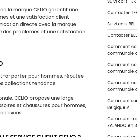
Suivi colis TE
ec la marque CELIO garantit une
Contacter TE
es et une satisfaction client
nication directe avec la marque
Suivi colis BE
de des problèmes et une satisfaction
Contacter BE
Comment cont
communale de
O
Comment cont
communale de
êt-à-porter pour hommes, réputée
Comment cont
s collections tendance.
communale d’
onale, CELIO propose une large
Comment sui
soires et chaussures pour hommes,
Belgique ?
occasions.
Comment fair
ZALANDO en B
Comment con