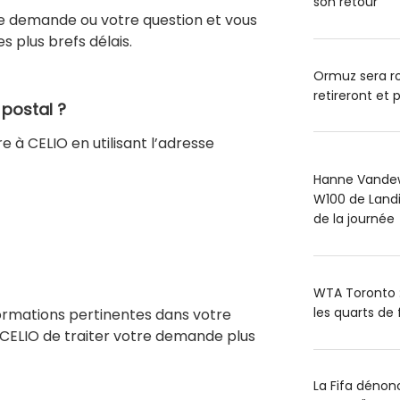
son retour
re demande ou votre question et vous
 plus brefs délais.
Ormuz sera ro
retireront et p
se postal ?
 à CELIO en utilisant l’adresse
Hanne Vandewi
W100 de Landis
de la journée
WTA Toronto : 
les quarts de 
nformations pertinentes dans votre
 CELIO de traiter votre demande plus
La Fifa dénon