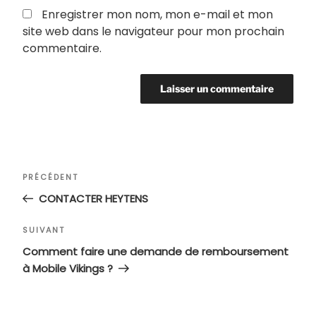
Enregistrer mon nom, mon e-mail et mon
site web dans le navigateur pour mon prochain
commentaire.
Navigation
Article
PRÉCÉDENT
de
précédent
CONTACTER HEYTENS
l’article
Article
SUIVANT
suivant
Comment faire une demande de remboursement
à Mobile Vikings ?