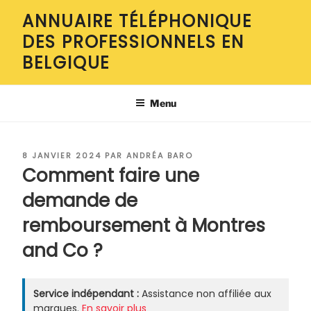
Aller
ANNUAIRE TÉLÉPHONIQUE
au
DES PROFESSIONNELS EN
contenu
principal
BELGIQUE
Menu
PUBLIÉ
8 JANVIER 2024
PAR
ANDRÉA BARO
LE
Comment faire une
demande de
remboursement à Montres
and Co ?
Service indépendant :
Assistance non affiliée aux
marques.
En savoir plus