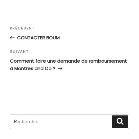
Navigation
Article
PRÉCÉDENT
de
précédent
CONTACTER BOUM
l’article
Article
SUIVANT
suivant
Comment faire une demande de remboursement
à Montres and Co ?
Recherche
Recher
pour
: