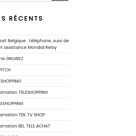
ES RÉCENTS
st Belgique : téléphone, suivi de
 et assistance Mondial Relay
nne GRUWEZ
WITCH
LESHOPPING
clamation TELESHOPPING
LESHOPPING
lamation TEK TV SHOP
lamation BEL TELE ACHAT