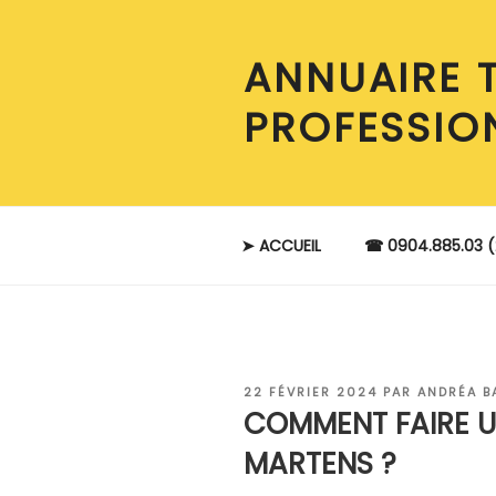
Aller
au
ANNUAIRE 
contenu
principal
PROFESSIO
➤ ACCUEIL
☎ 0904.885.03 (
PUBLIÉ
22 FÉVRIER 2024
PAR
ANDRÉA B
LE
COMMENT FAIRE U
MARTENS ?