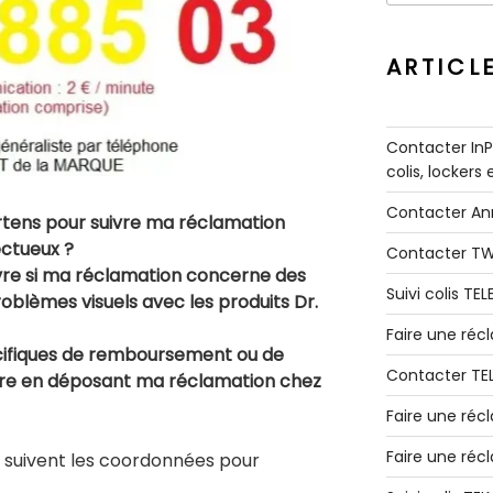
:
ARTICL
Contacter InPo
colis, lockers
Contacter A
ens pour suivre ma réclamation
ectueux ?
Contacter T
ivre si ma réclamation concerne des
Suivi colis TE
oblèmes visuels avec les produits Dr.
Faire une ré
pécifiques de remboursement ou de
Contacter TE
ître en déposant ma réclamation chez
Faire une réc
Faire une réc
i suivent les coordonnées pour