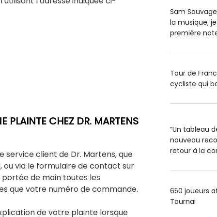
 utilisant l’adresse indiquée ci-
Sam Sauvage : 
la musique, je
première note
Tour de Franc
cycliste qui b
 PLAINTE CHEZ DR. MARTENS
”Un tableau d
nouveau recor
retour à la c
service client de Dr. Martens, que
, ou via le formulaire de contact sur
 à portée de main toutes les
lles que votre numéro de commande.
650 joueurs a
Tournai
xplication de votre plainte lorsque