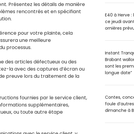
ent. Présentez les détails de manière
oblèmes rencontrés et en spécifiant
E40 à Herve : 
ution.
ce jeudi avant
ornières prévu
ence pour votre plainte, cela
t assurera une meilleure
du processus.
Instant Tranq
Brabant wallo
e des articles défectueux ou des
sont les premi
ez-la avec des captures d’écran ou
longue date”
de preuve lors du traitement de la
uctions fournies par le service client,
Contes, conce
foule d’autres
 informations supplémentaires,
dimanche à Br
ueux, ou toute autre étape
cations avec le service client, y