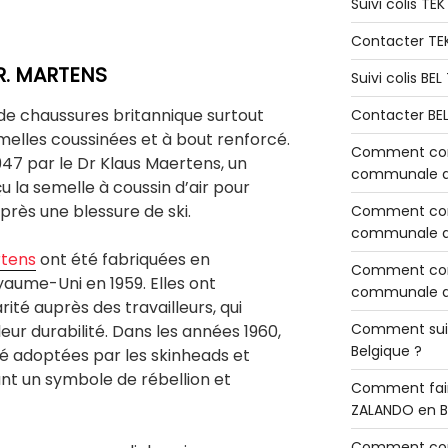
Suivi colis TE
Contacter TE
R. MARTENS
Suivi colis BE
e chaussures britannique surtout
Contacter BE
elles coussinées et à bout renforcé.
Comment cont
47 par le Dr Klaus Maertens, un
communale de
 la semelle à coussin d’air pour
près une blessure de ski.
Comment cont
communale de
rtens
ont été fabriquées en
Comment cont
aume-Uni en 1959. Elles ont
communale d’
té auprès des travailleurs, qui
Comment sui
eur durabilité. Dans les années 1960,
Belgique ?
té adoptées par les skinheads et
nt un symbole de rébellion et
Comment fair
ZALANDO en B
Comment con