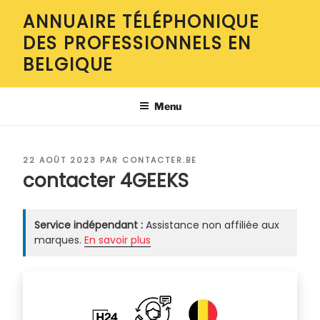
Aller
ANNUAIRE TÉLÉPHONIQUE
au
DES PROFESSIONNELS EN
contenu
principal
BELGIQUE
Menu
PUBLIÉ
22 AOÛT 2023
PAR
CONTACTER.BE
LE
contacter 4GEEKS
Service indépendant :
Assistance non affiliée aux
marques.
En savoir plus