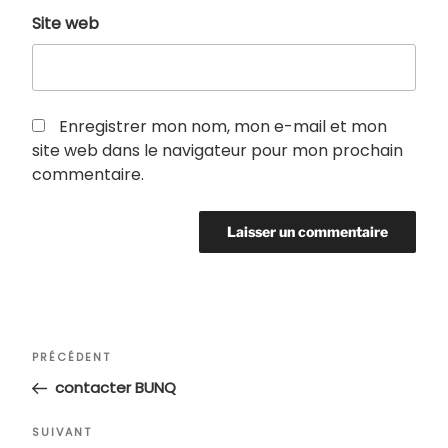
Site web
Enregistrer mon nom, mon e-mail et mon
site web dans le navigateur pour mon prochain
commentaire.
Navigation
Article
PRÉCÉDENT
de
précédent
contacter BUNQ
l’article
Article
SUIVANT