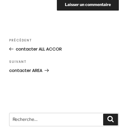
Navigation
Article
PRÉCÉDENT
de
précédent
contacter ALL ACCOR
l’article
Article
SUIVANT
suivant
contacter AREA
Recherche
Recher
pour