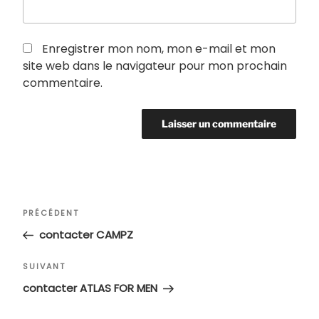
Enregistrer mon nom, mon e-mail et mon
site web dans le navigateur pour mon prochain
commentaire.
Navigation
Article
PRÉCÉDENT
de
précédent
contacter CAMPZ
l’article
Article
SUIVANT
suivant
contacter ATLAS FOR MEN