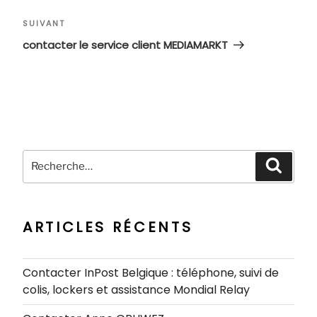
l’article
Article
SUIVANT
suivant
contacter le service client MEDIAMARKT
Recherche
Recher
pour
:
ARTICLES RÉCENTS
Contacter InPost Belgique : téléphone, suivi de
colis, lockers et assistance Mondial Relay