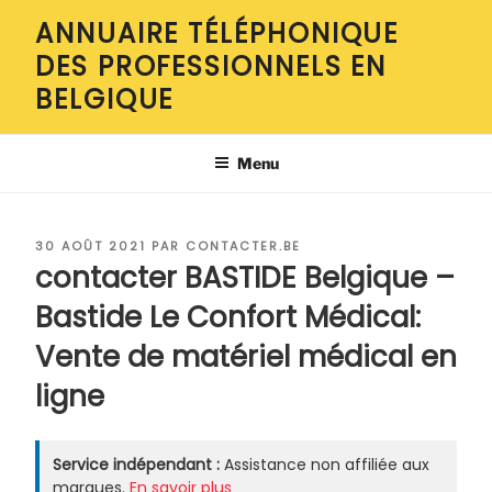
Aller
ANNUAIRE TÉLÉPHONIQUE
au
DES PROFESSIONNELS EN
contenu
principal
BELGIQUE
Menu
PUBLIÉ
30 AOÛT 2021
PAR
CONTACTER.BE
LE
contacter BASTIDE Belgique –
Bastide Le Confort Médical:
Vente de matériel médical en
ligne
Service indépendant :
Assistance non affiliée aux
marques.
En savoir plus