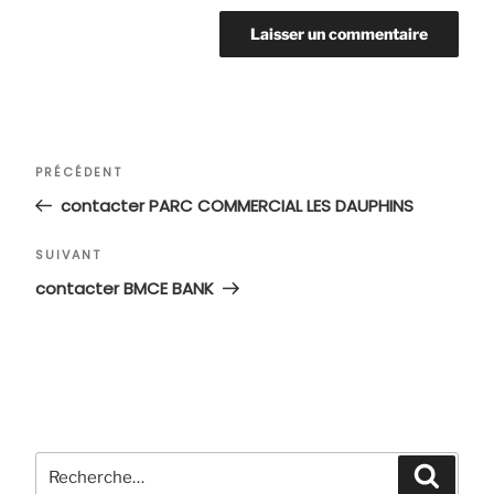
Navigation
Article
PRÉCÉDENT
de
précédent
contacter PARC COMMERCIAL LES DAUPHINS
l’article
Article
SUIVANT
suivant
contacter BMCE BANK
Recherche
Recher
pour