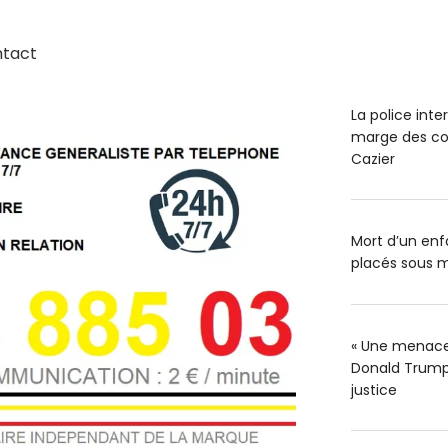
ntact
La police int
marge des co
Cazier
Mort d’un enfa
placés sous m
« Une menace 
Donald Trump 
justice