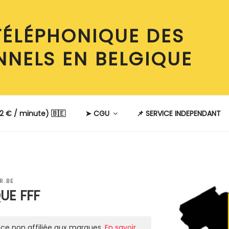
TÉLÉPHONIQUE DES
NNELS EN BELGIQUE
2 € / minute) 🇧🇪
➤ CGU
📌 SERVICE INDEPENDANT
R.BE
UE FFF
ce non affiliée aux marques.
En savoir