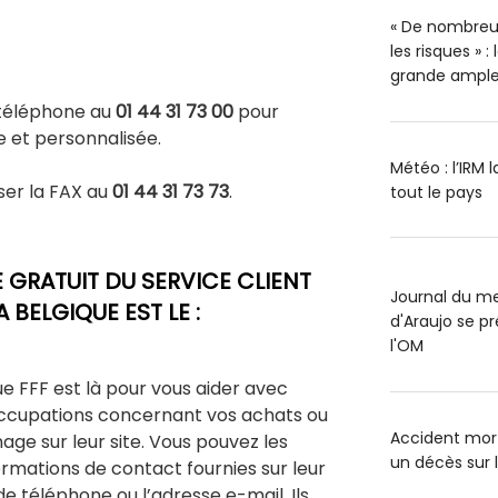
« De nombreu
les risques » 
grande ample
 téléphone au
01 44 31 73 00
pour
e et personnalisée.
Météo : l’IRM 
ser la FAX au
01 44 31 73 73
.
tout le pays
GRATUIT DU SERVICE CLIENT
Journal du me
 BELGIQUE EST LE :
d'Araujo se pr
l'OM
que FFF est là pour vous aider avec
occupations concernant vos achats ou
Accident mort
ge sur leur site. Vous pouvez les
un décès sur 
formations de contact fournies sur leur
de téléphone ou l’adresse e-mail. Ils