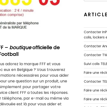
:
ARTICL
Contacter InPo
colis, lockers
Contacter A
FF –
boutique
officielle de
Football
Contacter T
us adorez la marque FFF et vous
Suivi colis TE
c eux en Belgique ? Vous trouverez
Faire une ré
ormations nécessaires pour vous aider
pour une question sur un produit, une
Contacter TE
simplement pour partager votre
Faire une réc
ice client FFF a toutes les réponses.
par téléphone, par e-mail ou même via
Faire une réc
 dévouée est là pour vous aider et