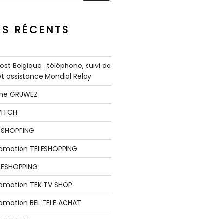
ES RÉCENTS
st Belgique : téléphone, suivi de
 et assistance Mondial Relay
nne GRUWEZ
WITCH
LESHOPPING
clamation TELESHOPPING
LESHOPPING
lamation TEK TV SHOP
lamation BEL TELE ACHAT