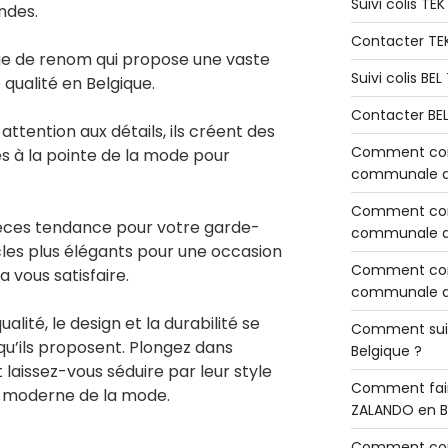
Suivi colis TE
ndes.
Contacter TE
e de renom qui propose une vaste
Suivi colis BE
qualité en Belgique.
Contacter BE
 attention aux détails, ils créent des
Comment cont
s à la pointe de la mode pour
communale de
Comment cont
èces tendance pour votre garde-
communale de
cles plus élégants pour une occasion
Comment cont
a vous satisfaire.
communale d’
lité, le design et la durabilité se
Comment sui
qu’ils proposent. Plongez dans
Belgique ?
t laissez-vous séduire par leur style
Comment fair
e moderne de la mode.
ZALANDO en B
Comment con