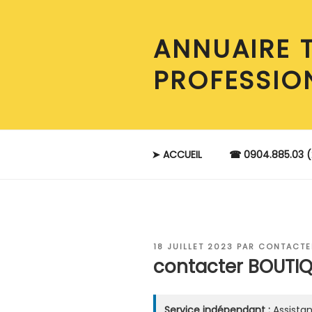
Aller
au
ANNUAIRE 
contenu
principal
PROFESSIO
➤ ACCUEIL
☎ 0904.885.03 (
PUBLIÉ
18 JUILLET 2023
PAR
CONTACTE
LE
contacter BOUTIQ
Service indépendant :
Assistan