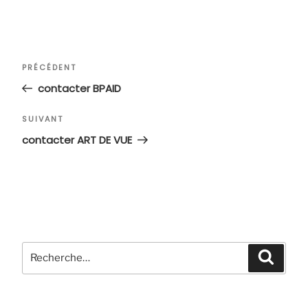
Navigation
Article
PRÉCÉDENT
de
précédent
contacter BPAID
l’article
Article
SUIVANT
suivant
contacter ART DE VUE
Recherche
Recher
pour
: