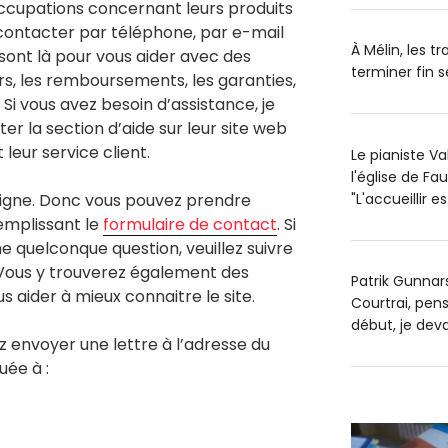
ccupations concernant leurs produits
 contacter par téléphone, par e-mail
À Mélin, les t
s sont là pour vous aider avec des
terminer fin
rs, les remboursements, les garanties,
Si vous avez besoin d’assistance, je
 la section d’aide sur leur site web
leur service client.
Le pianiste V
l'église de Fa
"L'accueillir 
n ligne. Donc vous pouvez prendre
emplissant le
formulaire de contact
. Si
e quelconque question, veuillez suivre
Vous y trouverez également des
Patrik Gunnars
 aider à mieux connaitre le site.
Courtrai, pens
début, je dev
z envoyer une lettre à l’adresse du
uée à :