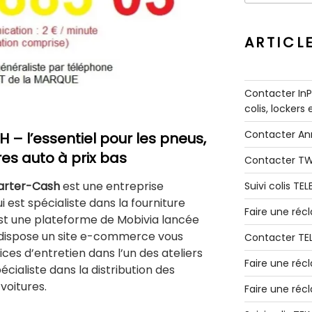
:
ARTICL
Contacter InPo
colis, lockers
Contacter A
– l’essentiel pour les pneus,
res auto à prix bas
Contacter T
arter-Cash
est une entreprise
Suivi colis TE
ui est spécialiste dans la fourniture
Faire une ré
est une plateforme de Mobivia lancée
é dispose un site e-commerce vous
Contacter TE
es d’entretien dans l’un des ateliers
Faire une réc
pécialiste dans la distribution des
voitures.
Faire une réc