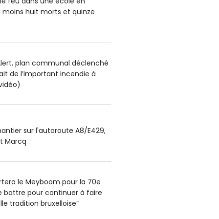
le feu dans une école en
u moins huit morts et quinze
lert, plan communal déclenché
sait de l’important incendie à
vidéo)
antier sur l'autoroute A8/E429,
et Marcq
portera le Meyboom pour la 70e
 se battre pour continuer à faire
le tradition bruxelloise”