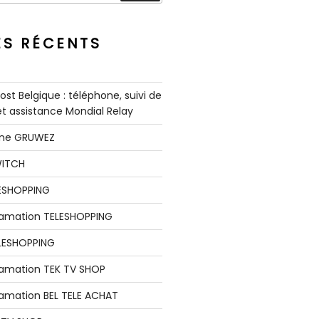
ES RÉCENTS
st Belgique : téléphone, suivi de
 et assistance Mondial Relay
nne GRUWEZ
WITCH
LESHOPPING
clamation TELESHOPPING
LESHOPPING
lamation TEK TV SHOP
lamation BEL TELE ACHAT