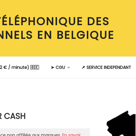
TÉLÉPHONIQUE DES
NNELS EN BELGIQUE
2 € / minute) 🇧🇪
➤ CGU
📌 SERVICE INDEPENDANT
E
R CASH
ce non affiliée aux marques.
En savoir