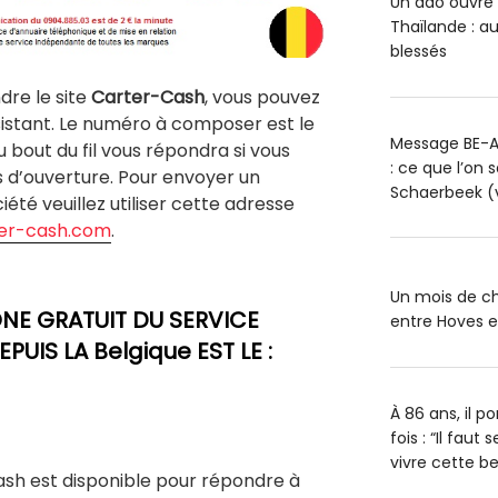
Un ado ouvre 
Thaïlande : a
blessés
ndre le site
Carter-Cash
, vous pouvez
istant. Le numéro à composer est le
Message BE-A
au bout du fil vous répondra si vous
: ce que l’on 
 d’ouverture. Pour envoyer un
Schaerbeek (
été veuillez utiliser cette adresse
er-cash.com
.
Un mois de ch
NE GRATUIT DU SERVICE
entre Hoves 
UIS LA Belgique EST LE :
À 86 ans, il 
fois : “Il faut
vivre cette bel
Cash est disponible pour répondre à