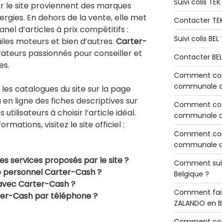
Suivi colis TE
ur le site proviennent des marques
ergies. En dehors de la vente, elle met
Contacter TE
anel d’articles à prix compétitifs :
Suivi colis BE
uiles moteurs et bien d’autres.
Carter-
ateurs passionnés pour conseiller et
Contacter BE
es.
Comment cont
communale de
les catalogues du site sur la page
 en ligne des fiches descriptives sur
Comment cont
utilisateurs à choisir l’article idéal.
communale de
mations, visitez le site officiel :
Comment cont
communale d’
les services proposés par le site ?
Comment sui
le personnel
Carter-Cash ?
Belgique ?
avec
Carter-Cash ?
Comment fair
er-Cash par téléphone ?
ZALANDO en B
Comment con