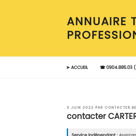
Aller
au
ANNUAIRE 
contenu
principal
PROFESSIO
➤ ACCUEIL
☎ 0904.885.03 (
PUBLIÉ
3 JUIN 2022
PAR
CONTACTER.B
LE
contacter CARTE
Service indépendant :
Assistan