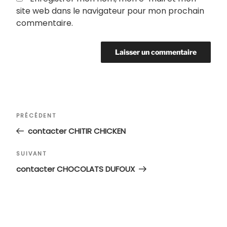
site web dans le navigateur pour mon prochain
commentaire.
Navigation
Article
PRÉCÉDENT
de
précédent
contacter CHITIR CHICKEN
l’article
Article
SUIVANT
suivant
contacter CHOCOLATS DUFOUX