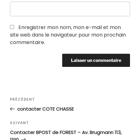
Enregistrer mon nom, mon e-mail et mon
site web dans le navigateur pour mon prochain
commentaire.
Navigation
Article
PRÉCÉDENT
de
précédent
contacter COTE CHASSE
l’article
Article
SUIVANT
suivant
Contacter BPOST de FOREST – Av. Brugmann 113,
1190