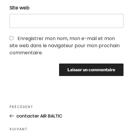
Site web
Enregistrer mon nom, mon e-mail et mon
site web dans le navigateur pour mon prochain
commentaire.
Navigation
Article
PRÉCÉDENT
de
précédent
contacter AIR BALTIC
l’article
Article
SUIVANT