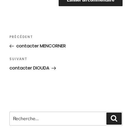
Navigation
Article
PRÉCÉDENT
de
précédent
contacter MENCORNER
l’article
Article
SUIVANT
suivant
contacter DIOUDA
Recherche
Recher
pour
: