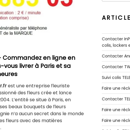
:
ARTICL
Contacter InPo
colis, lockers
Contacter A
 Commandez en ligne en
-vous livrer à Paris et sa
Contacter T
heures
Suivi colis TE
r.fr
est une entreprise fleuriste
Faire une ré
ssionné des fleurs crée et lance
Contacter TE
004. L’entité se situe à Paris, en
 ses beaux bouquets de fleurs
Faire une réc
agnie n’a aucun secret dans le monde
 des fleurs avec des matières
Faire une réc
.