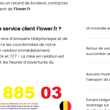
ou un retard de livraison, contactez
ient de
Flower.fr
.
ervice client Flower.fr ?
Un incendie e
rvice d’annuaire téléphonique et de
tre les coordonnées de votre
Retour de va
n relation immédiatement.
succomber au 
24 et 7/7 – La mise en relation est
 les heures d’ouvertures du
Aucune muniti
l’aéroport de 
Europa League
avantage sur