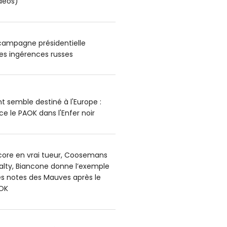
déos)
 campagne présidentielle
es ingérences russes
t semble destiné à l'Europe :
e le PAOK dans l'Enfer noir
core en vrai tueur, Coosemans
alty, Biancone donne l’exemple
es notes des Mauves après le
OK