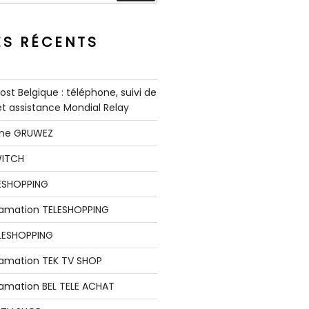
ES RÉCENTS
st Belgique : téléphone, suivi de
 et assistance Mondial Relay
nne GRUWEZ
WITCH
LESHOPPING
clamation TELESHOPPING
LESHOPPING
lamation TEK TV SHOP
lamation BEL TELE ACHAT