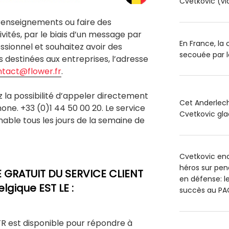
Cvetkovic (vi
enseignements ou faire des
vités, par le biais d’un message par
En France, la
essionnel et souhaitez avoir des
secouée par l
 destinées aux entreprises, l’adresse
tact@flower.fr
.
ez la possibilité d’appeler directement
Cet Anderlech
hone. +33 (0)1 44 50 00 20. Le service
Cvetkovic glac
gnable tous les jours de la semaine de
Cvetkovic en
héros sur pen
GRATUIT DU SERVICE CLIENT
en défense: l
lgique EST LE :
succès au PA
FR est disponible pour répondre à