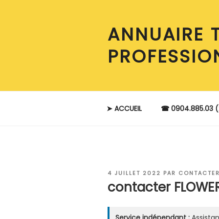
Aller
au
ANNUAIRE 
contenu
principal
PROFESSIO
➤ ACCUEIL
☎ 0904.885.03 (
PUBLIÉ
4 JUILLET 2022
PAR
CONTACTER
LE
contacter FLOWER
Service indépendant :
Assistan