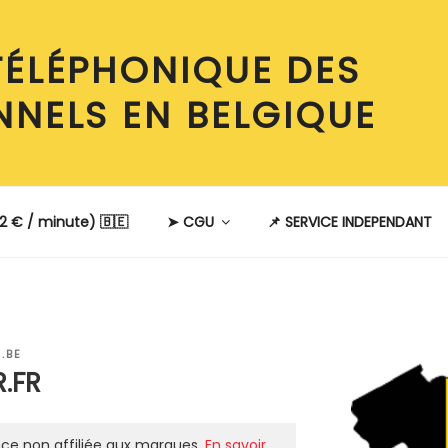
TÉLÉPHONIQUE DES
NNELS EN BELGIQUE
2 € / minute) 🇧🇪
➤ CGU
📌 SERVICE INDEPENDANT
.BE
.FR
ce non affiliée aux marques.
En savoir