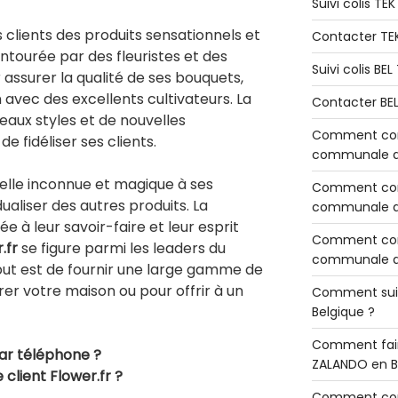
Suivi colis TE
 clients des produits sensationnels et
Contacter TE
entourée par des fleuristes et des
Suivi colis BE
assurer la qualité de ses bouquets,
n avec des excellents cultivateurs. La
Contacter BE
eaux styles et de nouvelles
Comment cont
e fidéliser ses clients.
communale de
elle inconnue et magique à ses
Comment cont
ualiser des autres produits. La
communale de
ée à leur savoir-faire et leur esprit
Comment cont
.fr
se figure parmi les leaders du
communale d’
but est de fournir une large gamme de
er votre maison ou pour offrir à un
Comment sui
Belgique ?
Comment fair
par téléphone ?
ZALANDO en B
e client
Flower.fr ?
Comment con