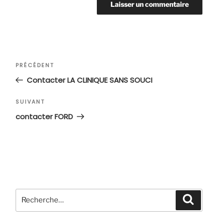
Navigation
Article
PRÉCÉDENT
de
précédent
Contacter LA CLINIQUE SANS SOUCI
l’article
Article
SUIVANT
suivant
contacter FORD
Recherche
Recher
pour
: