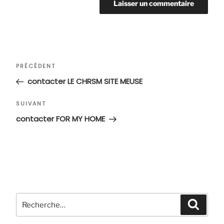
Navigation
Article
PRÉCÉDENT
de
précédent
contacter LE CHRSM SITE MEUSE
l’article
Article
SUIVANT
suivant
contacter FOR MY HOME
Recherche
Recher
pour
: