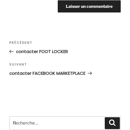
Navigation
Article
PRÉCÉDENT
de
précédent
contacter FOOT LOCKER
l’article
Article
SUIVANT
suivant
contacter FACEBOOK MARKETPLACE
Recherche
Recher
pour