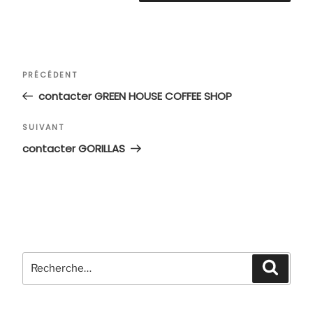
Navigation
Article
PRÉCÉDENT
de
précédent
contacter GREEN HOUSE COFFEE SHOP
l’article
Article
SUIVANT
suivant
contacter GORILLAS
Recherche
Recher
pour
: